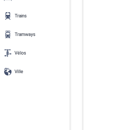
Trains
Tramways
Vélos
Ville